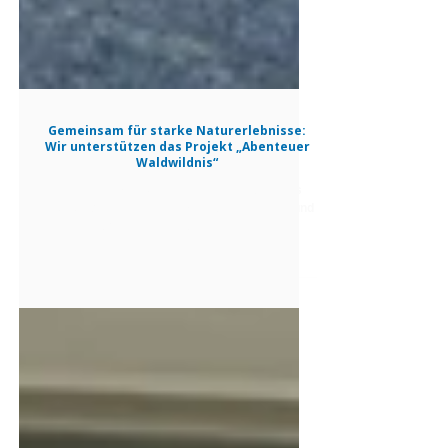
Gemeinsam für starke Naturerlebnisse:
Wir unterstützen das Projekt „Abenteuer
Waldwildnis“
Seit mittlerweile zehn Jahren begeistert das
Projekt „Abenteuer Waldwildnis“ der Grund- und
Oberschule Neuhaus/Elbe Kinder und
Jugendliche mit unvergesslichen
Naturerlebnissen. Dieses langfristige
Engagement hat uns beeindruckt – deshalb
freuen wir uns sehr, das Projekt mit einer Spende
in Höhe von 3.900 Euro unterstützen zu können.
Mit unserer Förderung konnten ein Tibetent Sky
Pro 15, ein 5 x 5 Meter großes Tarp mit
Teleskopstangen sowie eine kleine Feuerschale
angeschafft