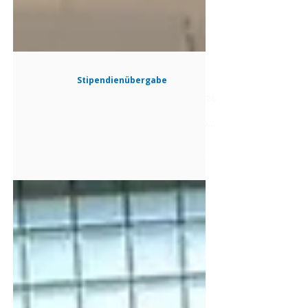
Stipendienübergabe
Auf Einladung der Leuphana fand am 13.05.2026
die feierliche Urkundenverleihung der
diesjährigen Stipendien statt. Unserem Club
wurden zugelost: Ina Euhus, die wir schon zum
Mai Clubabend persönlich kennenlernen konnten
und Patrick Fauter.