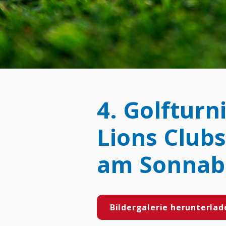
4. Golfturn
Lions Club
am Sonnabe
Bildergalerie herunterlad