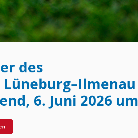
ier des
s Lüneburg–Ilmenau
nd, 6. Juni 2026 um
en