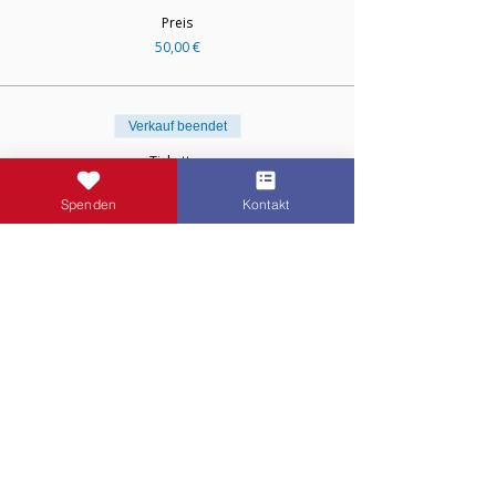
Preis
50,00 €
Verkauf beendet
Tickettyp
Ermäßigt
Spenden
Kontakt
Mehr Infos
Preis
25,00 €
© Lions Club Lüneburg-Ilmenau
Spenden
Kontakt